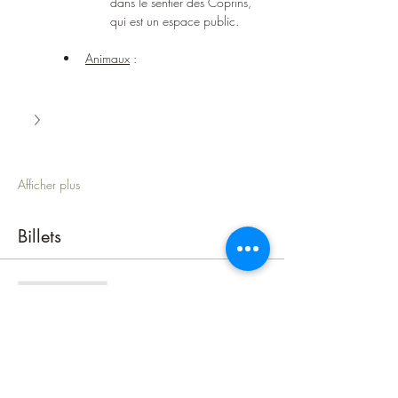
dans le sentier des Coprins, 
qui est un espace public.
Animaux
 : 
Afficher plus
Billets
Vente expirée
Type de billet
Inscription au stage
Plus d'info