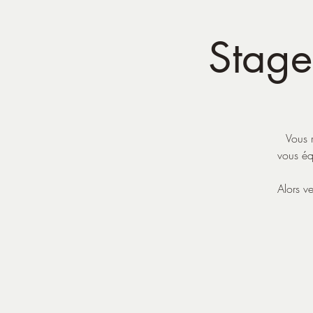
Stage 
Vous 
vous éq
Alors v