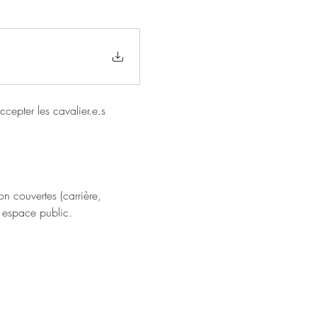
epter les cavalier.e.s 
n couvertes (carrière, 
n espace public.