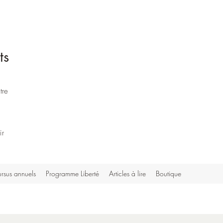
ts
tre
ir
rsus annuels
Programme Liberté
Articles à lire
Boutique