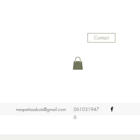
Contact
mespetitssabots@gmail.com
061031947
6