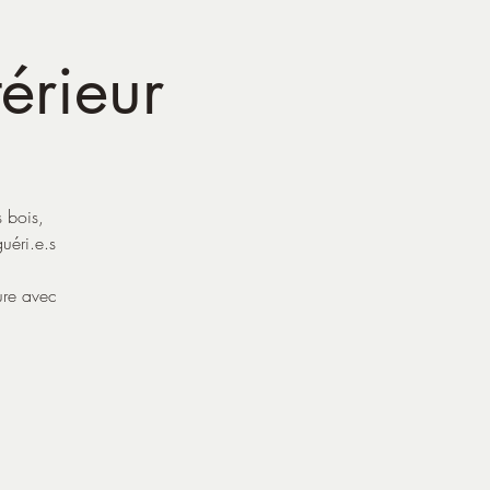
térieur
 bois,
uéri.e.s
ure avec