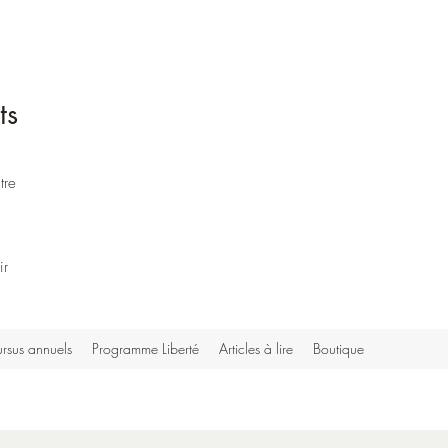
ts
tre
ir
rsus annuels
Programme Liberté
Articles à lire
Boutique