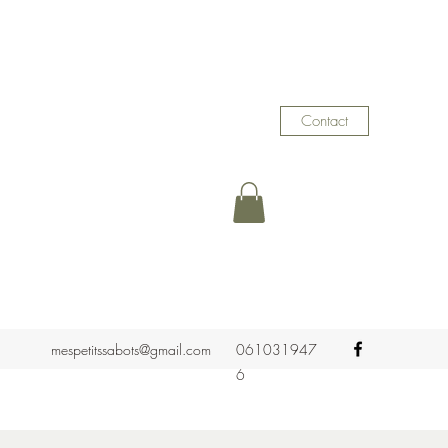
Contact
mespetitssabots@gmail.com
061031947
6