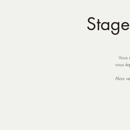
Stage 
Vous 
vous éq
Alors v