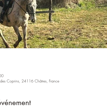
00
. des Coprins, 24116 Châtres, France
'événement