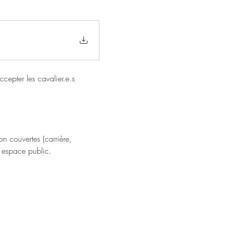
epter les cavalier.e.s 
n couvertes (carrière, 
n espace public.