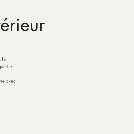
térieur
 bois,
uéri.e.s
ure avec