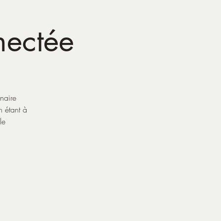
nectée
naire
 étant à
le