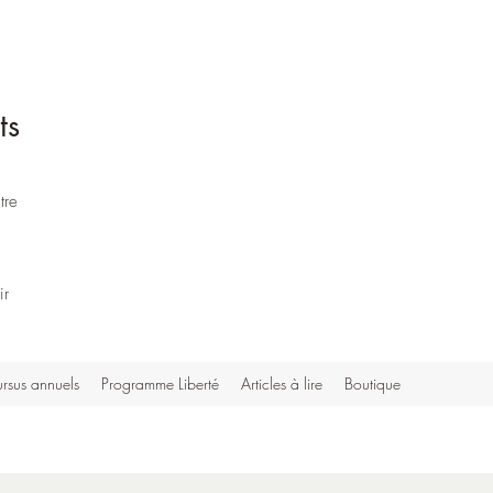
ts
tre
ir
rsus annuels
Programme Liberté
Articles à lire
Boutique