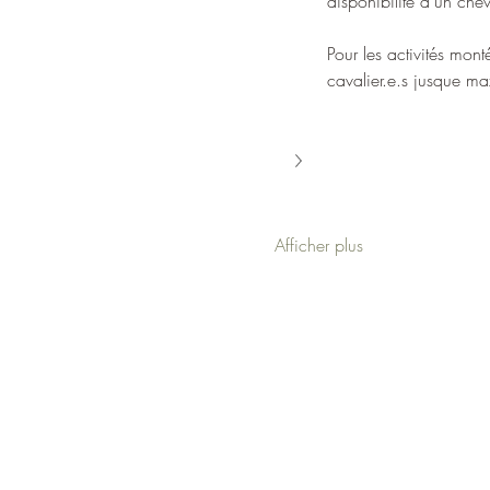
disponibilité d'un chev
Pour les activités mon
cavalier.e.s jusque ma
Afficher plus