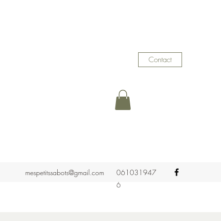
Contact
mespetitssabots@gmail.com
061031947
6