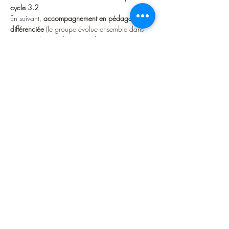
cycle 3.2
.
En suivant, 
accompagnement en pédagogie 
différenciée
 (le groupe évolue ensemble dans 
l'espace de travail mais sur des mises en 
situation pédagogiques et avec un 
accompagnement personnalisé). 
le midi : pause repas, auberge espagnole
Afficher plus
Partager cet événement