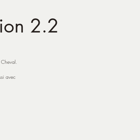
tion 2.2
e Cheval.
ssi avec