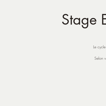
Stage E
Le cycle
Selon v