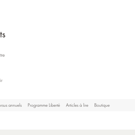
ts
tre
ir
rsus annuels
Programme Liberté
Articles à lire
Boutique