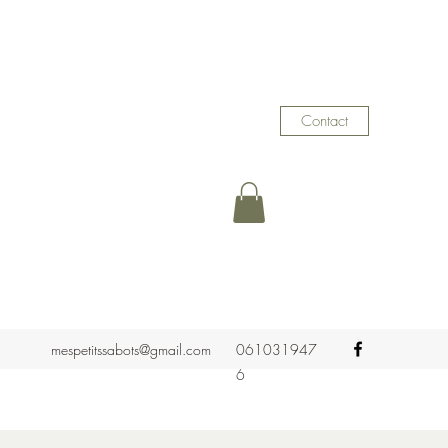
Contact
mespetitssabots@gmail.com
061031947
6